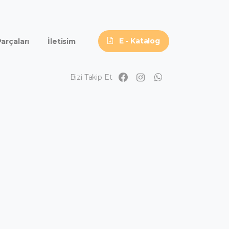
E - Katalog
arçaları
İletisim
Bizi Takip Et