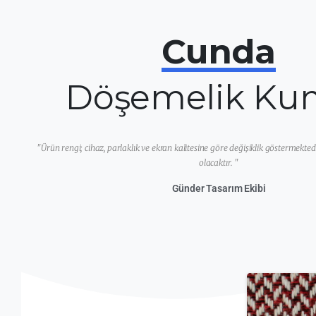
Cunda
Döşemelik Ku
"Ürün rengi; cihaz, parlaklık ve ekran kalitesine göre değişiklik göstermekted
olacaktır. "
Günder Tasarım Ekibi