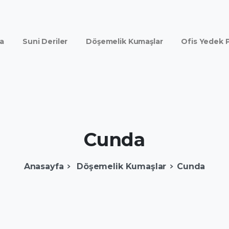
a
Suni Deriler
Döşemelik Kumaşlar
Ofis Yedek P
Cunda
Anasayfa
Döşemelik Kumaşlar
Cunda