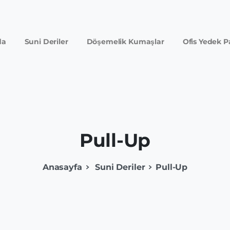
da
Suni Deriler
Döşemelik Kumaşlar
Ofis Yedek P
Pull-Up
Anasayfa
Suni Deriler
Pull-Up