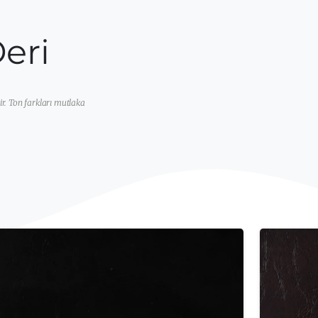
eri
ir. Ton farkları mutlaka