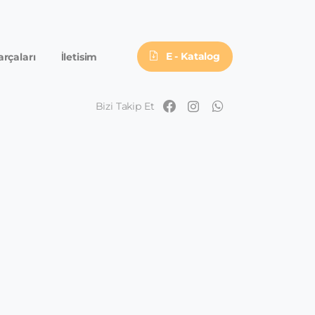
E - Katalog
arçaları
İletisim
Bizi Takip Et