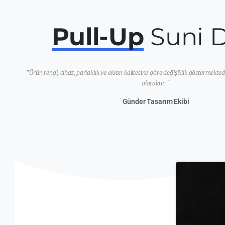
Pull-Up
Suni D
"Ürün rengi; cihaz, parlaklık ve ekran kalitesine göre değişiklik göstermekted
olacaktır. "
Günder Tasarım Ekibi